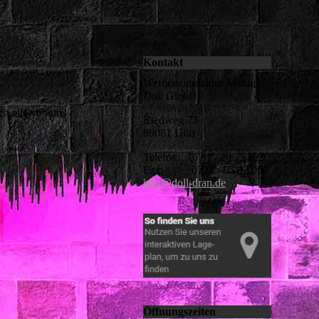
Kontakt
Werbemanufaktur Matthias
Doll GmbH
ch alle von uns
Riedweg 73
89081 Ulm
Telefon: 0731 / 20 75 629
Fax: 0731 / 55 02 086
info@doll-dran.de
Öffnungszeiten