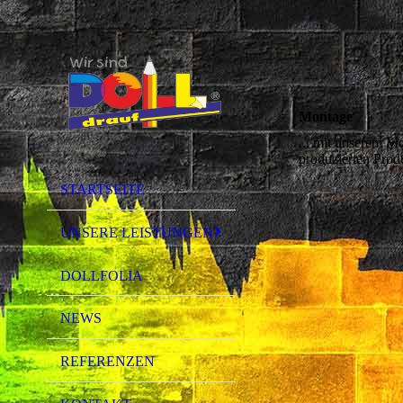
Montage
... mit unserem M
produzierten Prod
STARTSEITE
UNSERE LEISTUNGEN
DOLLFOLIA
NEWS
REFERENZEN