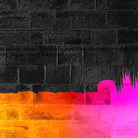
ontageteam, eigenen Fahrzeugen und Gerüst montieren wir natürlich au
ukte, zeitnah, schnell und termingerecht.