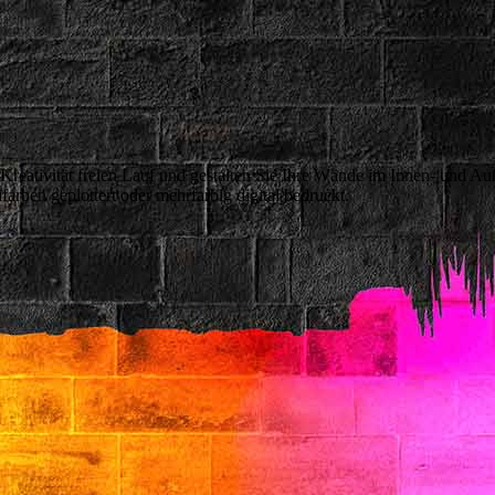
er Kreativität freien Lauf und gestalten Sie Ihre Wände im Innen- und A
ifarben geplottert oder mehrfarbig digital bedruckt.