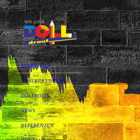
Wallart
... lassen Sie Ihr
Wallart-Folien, un
STARTSEITE
UNSERE LEISTUNGEN
DOLLFOLIA
NEWS
REFERENZEN