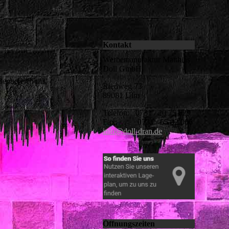
Kontakt
Werbemanufaktur Matthias
Doll GmbH
ußenbereich mit
Riedweg 73
89081 Ulm
Telefon: 0731 / 20 75 629
Fax: 0731 / 55 02 086
info@doll-dran.de
Öffnungszeiten